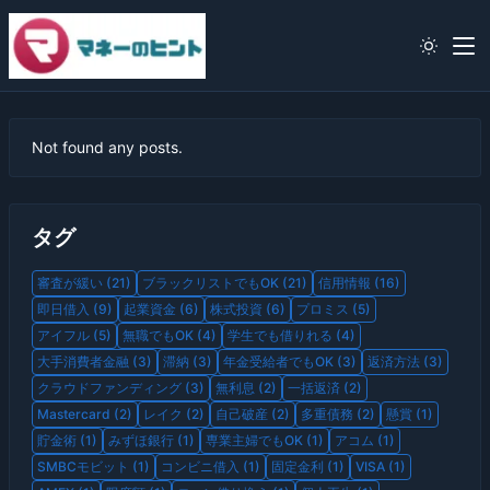
Not found any posts.
タグ
審査が緩い (21)
ブラックリストでもOK (21)
信用情報 (16)
即日借入 (9)
起業資金 (6)
株式投資 (6)
プロミス (5)
アイフル (5)
無職でもOK (4)
学生でも借りれる (4)
大手消費者金融 (3)
滞納 (3)
年金受給者でもOK (3)
返済方法 (3)
クラウドファンディング (3)
無利息 (2)
一括返済 (2)
Mastercard (2)
レイク (2)
自己破産 (2)
多重債務 (2)
懸賞 (1)
貯金術 (1)
みずほ銀行 (1)
専業主婦でもOK (1)
アコム (1)
SMBCモビット (1)
コンビニ借入 (1)
固定金利 (1)
VISA (1)