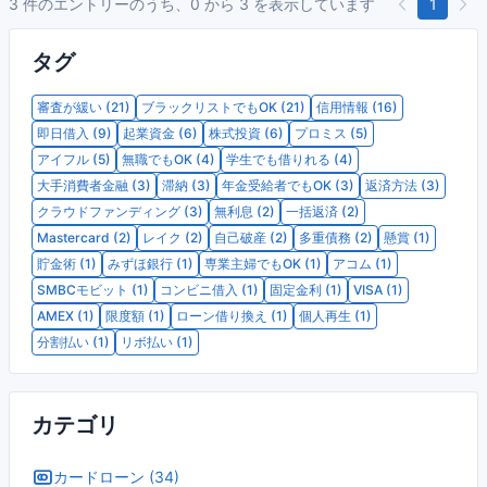
3 件のエントリーのうち、0 から 3 を表示しています
1
タグ
審査が緩い (21)
ブラックリストでもOK (21)
信用情報 (16)
即日借入 (9)
起業資金 (6)
株式投資 (6)
プロミス (5)
アイフル (5)
無職でもOK (4)
学生でも借りれる (4)
大手消費者金融 (3)
滞納 (3)
年金受給者でもOK (3)
返済方法 (3)
クラウドファンディング (3)
無利息 (2)
一括返済 (2)
Mastercard (2)
レイク (2)
自己破産 (2)
多重債務 (2)
懸賞 (1)
貯金術 (1)
みずほ銀行 (1)
専業主婦でもOK (1)
アコム (1)
SMBCモビット (1)
コンビニ借入 (1)
固定金利 (1)
VISA (1)
AMEX (1)
限度額 (1)
ローン借り換え (1)
個人再生 (1)
分割払い (1)
リボ払い (1)
カテゴリ
カードローン (34)