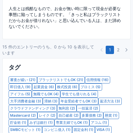
人生とは残酷なもので、お金が無い時に限って現金が必要な
事態に陥ってしまうものです。「きっと私はブラックリスト
だからお金が借りれない」と思い込んでいる人は、まだ諦め
ないでください。
15 件のエントリーのうち、0 から 10 を表示して
1
2
います
タグ
審査が緩い (21)
ブラックリストでもOK (21)
信用情報 (16)
即日借入 (9)
起業資金 (6)
株式投資 (6)
プロミス (5)
アイフル (5)
無職でもOK (4)
学生でも借りれる (4)
大手消費者金融 (3)
滞納 (3)
年金受給者でもOK (3)
返済方法 (3)
クラウドファンディング (3)
無利息 (2)
一括返済 (2)
Mastercard (2)
レイク (2)
自己破産 (2)
多重債務 (2)
懸賞 (1)
貯金術 (1)
みずほ銀行 (1)
専業主婦でもOK (1)
アコム (1)
SMBCモビット (1)
コンビニ借入 (1)
固定金利 (1)
VISA (1)