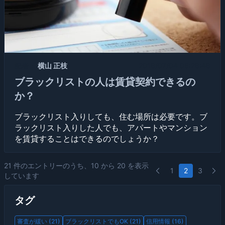
記者：
横山 正枝
2018/07/04 06:28:48
ブラックリストの人は賃貸契約できるの
か？
ブラックリスト入りしても、住む場所は必要です。ブ
ラックリスト入りした人でも、アパートやマンション
を賃貸することはできるのでしょうか？
21 件のエントリーのうち、10 から 20 を表示
1
2
3
しています
タグ
審査が緩い (21)
ブラックリストでもOK (21)
信用情報 (16)