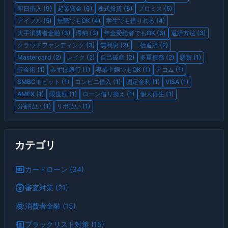
即日借入 (9)
起業資金 (6)
株式投資 (6)
プロミス (5)
アイフル (5)
無職でもOK (4)
学生でも借りれる (4)
大手消費者金融 (3)
滞納 (3)
年金受給者でもOK (3)
返済方法 (3)
クラウドファンディング (3)
無利息 (2)
一括返済 (2)
Mastercard (2)
レイク (2)
自己破産 (2)
多重債務 (2)
懸賞 (1)
貯金術 (1)
みずほ銀行 (1)
専業主婦でもOK (1)
アコム (1)
SMBCモビット (1)
コンビニ借入 (1)
固定金利 (1)
VISA (1)
AMEX (1)
限度額 (1)
ローン借り換え (1)
個人再生 (1)
分割払い (1)
リボ払い (1)
カテゴリ
カードローン (34)
審査対策 (21)
消費者金融 (15)
ブラックリスト対策 (15)