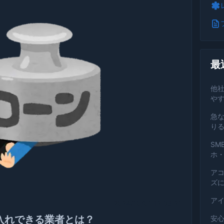
最
他
や
急な
り
SM
ホ・
ア
ズ
ア
2024/10/01 12:03:21
入れできる業者とは？
安