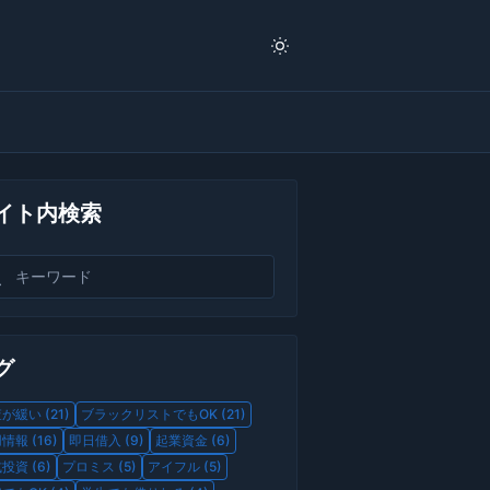
イト内検索
グ
が緩い (21)
ブラックリストでもOK (21)
情報 (16)
即日借入 (9)
起業資金 (6)
投資 (6)
プロミス (5)
アイフル (5)