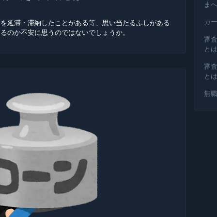
ま
カ
済を延滞・滞納したことがある等、思い当たるふしがある
通るのか不安に思うのではないでしょうか。
審
と
審
と
無