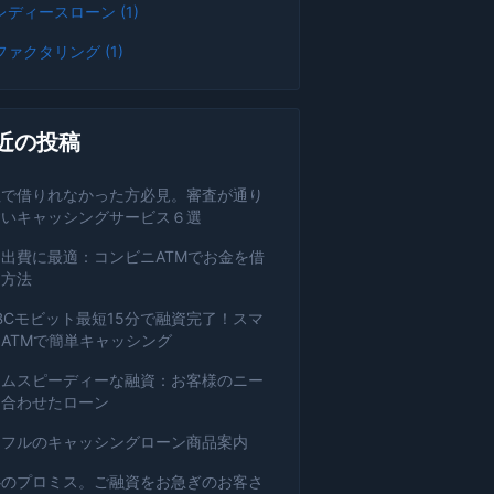
レディースローン (1)
ファクタリング (1)
近の投稿
社で借りれなかった方必見。審査が通り
すいキャッシングサービス６選
出費に最適：コンビニATMでお金を借
る方法
BCモビット最短15分で融資完了！スマ
ATMで簡単キャッシング
コムスピーディーな融資：お客様のニー
に合わせたローン
イフルのキャッシングローン商品案内
心のプロミス。ご融資をお急ぎのお客さ