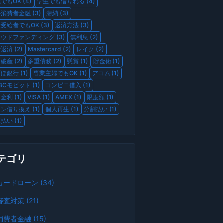
でもOK (4)
学生でも借りれる (4)
消費者金融 (3)
滞納 (3)
受給者でもOK (3)
返済方法 (3)
ウドファンディング (3)
無利息 (2)
返済 (2)
Mastercard (2)
レイク (2)
破産 (2)
多重債務 (2)
懸賞 (1)
貯金術 (1)
ほ銀行 (1)
専業主婦でもOK (1)
アコム (1)
BCモビット (1)
コンビニ借入 (1)
金利 (1)
VISA (1)
AMEX (1)
限度額 (1)
ン借り換え (1)
個人再生 (1)
分割払い (1)
払い (1)
テゴリ
カードローン (34)
審査対策 (21)
消費者金融 (15)