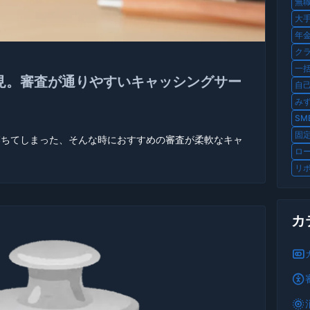
無職
大手
年金
クラ
一括
見。審査が通りやすいキャッシングサー
自己
みず
SM
固定
落ちてしまった、そんな時におすすめの審査が柔軟なキャ
ロー
リボ
カ