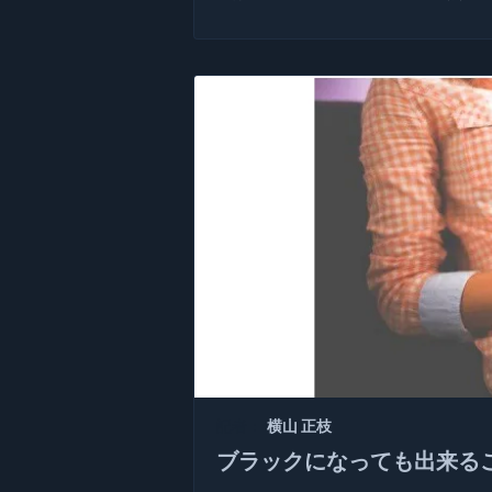
記者：
横山 正枝
ブラックになっても出来る