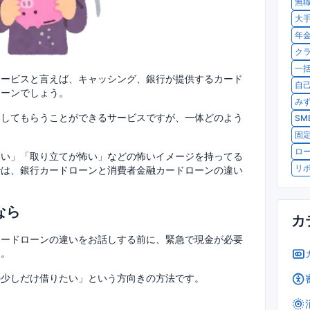
無職
大手
年金
クラ
一括
サービスと言えば、キャッシング、銀行が提供するカード
自己
ローンでしょう。
みず
資してもらうことができるサービスですが、一体どのよう
SM
固定
ロー
高い」「取り立てが怖い」などの怖いイメージを持ってる
リボ
では、銀行カードローンと消費者金融カードローンの違い
なら
カ
カードローンの違いをお話しする前に、緊急で現金が必要
す。
の少しだけ借りたい」という方向きの方法です。