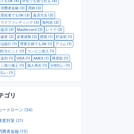
でもOK (4)
学生でも借りれる (4)
消費者金融 (3)
滞納 (3)
受給者でもOK (3)
返済方法 (3)
ウドファンディング (3)
無利息 (2)
返済 (2)
Mastercard (2)
レイク (2)
破産 (2)
多重債務 (2)
懸賞 (1)
貯金術 (1)
ほ銀行 (1)
専業主婦でもOK (1)
アコム (1)
BCモビット (1)
コンビニ借入 (1)
金利 (1)
VISA (1)
AMEX (1)
限度額 (1)
ン借り換え (1)
個人再生 (1)
分割払い (1)
払い (1)
テゴリ
カードローン (34)
審査対策 (21)
消費者金融 (15)