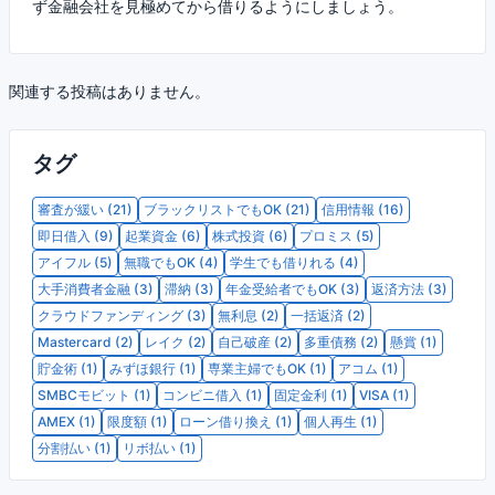
ず金融会社を見極めてから借りるようにしましょう。
関連する投稿はありません。
タグ
審査が緩い (21)
ブラックリストでもOK (21)
信用情報 (16)
即日借入 (9)
起業資金 (6)
株式投資 (6)
プロミス (5)
アイフル (5)
無職でもOK (4)
学生でも借りれる (4)
大手消費者金融 (3)
滞納 (3)
年金受給者でもOK (3)
返済方法 (3)
クラウドファンディング (3)
無利息 (2)
一括返済 (2)
Mastercard (2)
レイク (2)
自己破産 (2)
多重債務 (2)
懸賞 (1)
貯金術 (1)
みずほ銀行 (1)
専業主婦でもOK (1)
アコム (1)
SMBCモビット (1)
コンビニ借入 (1)
固定金利 (1)
VISA (1)
AMEX (1)
限度額 (1)
ローン借り換え (1)
個人再生 (1)
分割払い (1)
リボ払い (1)