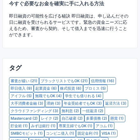
今すぐ必要なお金を確実に手に入れる方法
常に
審
ンペ
カ
即日融資の可能性を広げる秘訣 即日融資は、申し込んだその
てい
日に融資を受けられるサービスです。緊急の資金ニーズに応
の
えるため、審査から契約、そして借入までを迅速に行うこと
ができます。
タグ
審査が緩い (21)
ブラックリストでもOK (21)
信用情報 (16)
即日借入 (9)
起業資金 (6)
株式投資 (6)
プロミス (5)
アイフル (5)
無職でもOK (4)
学生でも借りれる (4)
大手消費者金融 (3)
滞納 (3)
年金受給者でもOK (3)
返済方法 (3)
クラウドファンディング (3)
無利息 (2)
一括返済 (2)
Mastercard (2)
レイク (2)
自己破産 (2)
多重債務 (2)
懸賞 (1)
貯金術 (1)
みずほ銀行 (1)
専業主婦でもOK (1)
アコム (1)
SMBCモビット (1)
コンビニ借入 (1)
固定金利 (1)
VISA (1)